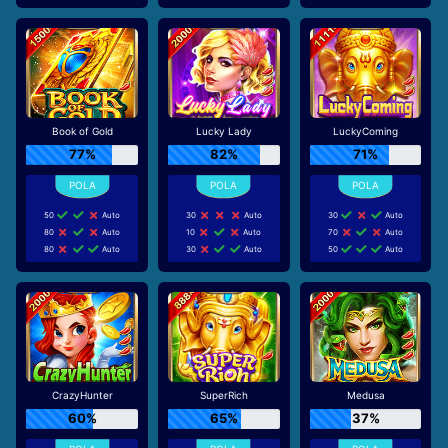
Book of Gold
Lucky Lady
LuckyComing
77%
82%
71%
50
Auto
30
Auto
30
Auto
80
Auto
10
Auto
70
Auto
80
Auto
30
Auto
50
Auto
CrazyHunter
SuperRich
Medusa
60%
65%
37%