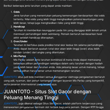
Berikut beberapa jenis taruhan yang dapat anda mainkan:
Odds
Jenis taruhan yang menentukan peluang kemenangan berdasarkan nilai odds
tertentu. Nilai odds yang lebih tinggi menghasilkan potensi keuntungan yang
lebih besar, tetapi juga menghasilkan risiko yang lebih tinggi.
Handicap
Taruhan ini memberikan keunggulan pada tim yang dianggap lebih lemah untuk
membuat pertandingan lebih seimbang. Pemain bertaruh berdasarkan hasil
akhir setelah handicap diterapkan.
Over/Under
Taruhan ini berfokus pada prediksi total skor kedua tim selama pertandingan.
Anda dapat bertaruh apakah total skor akan lebih tinggi (over) atau lebih
rendah (under) dari angka yang ditentukan.
Mix Parlay
Mix Parlay adalah jenis taruhan kombinasi di mana Anda dapat memasang
beberapa pilihan pertandingan sekaligus dalam satu taruhan dengan hadiah
yang lebih besar dari taruhan anda. Ada peluang besar untuk menang, tetapi
semua pilihan harus benar untuk memenangkan taruhan.
JUANTOTO
situs judi bola memberi semua penggemar olahraga pengalaman bertaruh
yang adil, nyaman, dan penuh tantangan dengan layanan Mix Parlay yang kompetitif,
serta pasaran internasional yang terpercaya.
JUANTOTO - Situs Slot Gacor dengan
Peluang Menang Tinggi
JUANTOTO
, juga dikenal sebagai Situs Slot Gacor, adalah platform terpercaya yang
menawarkan pengalaman bermain slot terbaik bagi para pemain. Dengan RTP hingga