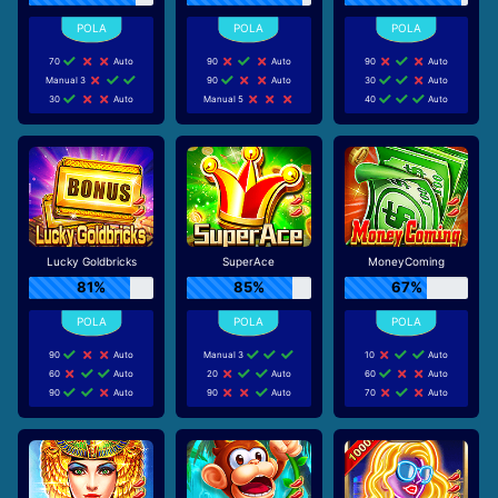
70
Auto
90
Auto
90
Auto
Manual 3
90
Auto
30
Auto
30
Auto
Manual 5
40
Auto
Lucky Goldbricks
SuperAce
MoneyComing
81%
85%
67%
90
Auto
Manual 3
10
Auto
60
Auto
20
Auto
60
Auto
90
Auto
90
Auto
70
Auto