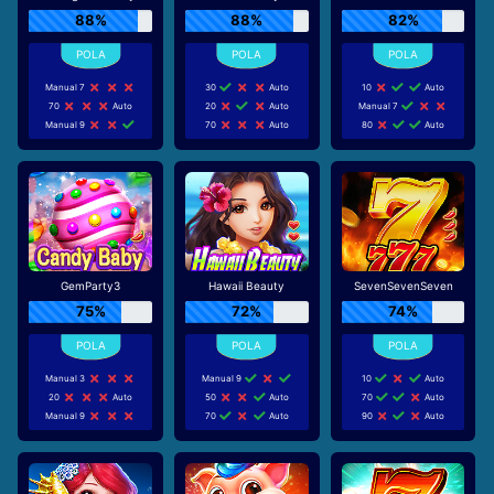
88%
88%
82%
Manual 7
30
Auto
10
Auto
70
Auto
20
Auto
Manual 7
Manual 9
70
Auto
80
Auto
GemParty3
Hawaii Beauty
SevenSevenSeven
75%
72%
74%
Manual 3
Manual 9
10
Auto
20
Auto
50
Auto
70
Auto
Manual 9
70
Auto
90
Auto