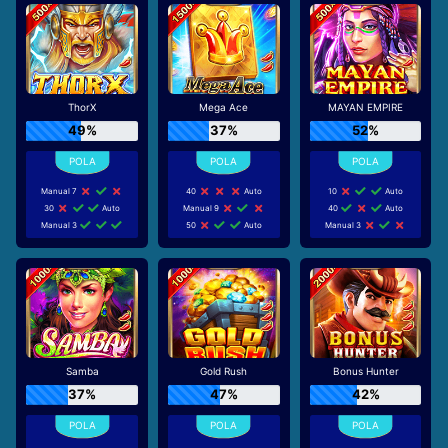
ThorX
Mega Ace
MAYAN EMPIRE
49%
37%
52%
Manual 7
40
Auto
10
Auto
30
Auto
Manual 9
40
Auto
Manual 3
50
Auto
Manual 3
Samba
Gold Rush
Bonus Hunter
37%
47%
42%