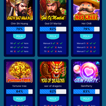
Chin Shi Huang
God Of Martial
Hot Chilli
70%
62%
79%
50
Auto
Manual 3
Manual 5
80
Auto
40
Auto
Manual 5
60
Auto
70
Auto
Manual 7
fortune tree
war of dragons
GemParty
84%
62%
83%
40
Auto
60
Auto
50
Auto