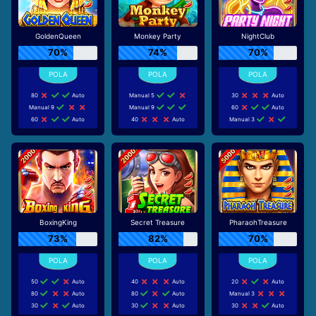
GoldenQueen
Monkey Party
NightClub
70%
74%
70%
80
Auto
Manual 5
30
Auto
Manual 9
Manual 9
60
Auto
60
Auto
40
Auto
Manual 3
BoxingKing
Secret Treasure
PharaohTreasure
73%
82%
70%
50
Auto
40
Auto
20
Auto
80
Auto
80
Auto
Manual 3
30
Auto
30
Auto
30
Auto