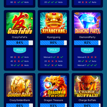
60
Auto
20
Auto
60
Auto
CrazyFaFaFa
Xiyangyang
DiamondParty
84%
90%
92%
80
Auto
Manual 3
Manual 9
40
Auto
20
Auto
60
Auto
10
Auto
10
Auto
Manual 7
CrazyGoldenBank
Dragon Treasure
Charge Buffalo
86%
93%
94%