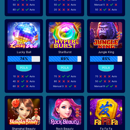
50
Auto
50
Auto
Manual 5
80
Auto
20
Auto
50
Auto
Lucky Ball
StarBurst
Jungle King
74%
89%
85%
10
Auto
70
Auto
70
Auto
40
Auto
80
Auto
50
Auto
60
Auto
Manual 3
Manual 9
Shanghai Beauty
Rock Beauty
Fa Fa Fa