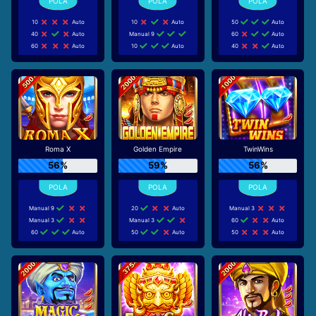
10
Auto
10
Auto
50
Auto
40
Auto
Manual 9
60
Auto
60
Auto
10
Auto
40
Auto
Roma X
Golden Empire
TwinWins
56%
59%
56%
Manual 9
20
Auto
Manual 3
Manual 3
Manual 3
60
Auto
60
Auto
50
Auto
50
Auto