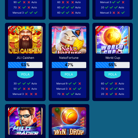
90
Auto
60
Auto
Manual 3
70
Auto
60
Auto
20
Auto
Manual 3
60
Auto
Manual 3
JILI Caishen
NekoFortune
World Cup
53%
47%
55%
30
Auto
Manual 9
60
Auto
50
Auto
Manual 3
70
Auto
Manual 3
70
Auto
20
Auto