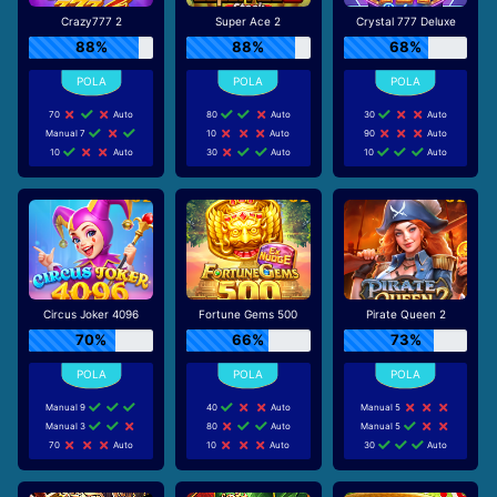
Crazy777 2
Super Ace 2
Crystal 777 Deluxe
88%
88%
68%
70
Auto
80
Auto
30
Auto
Manual 7
10
Auto
90
Auto
10
Auto
30
Auto
10
Auto
Circus Joker 4096
Fortune Gems 500
Pirate Queen 2
70%
66%
73%
Manual 9
40
Auto
Manual 5
Manual 3
80
Auto
Manual 5
70
Auto
10
Auto
30
Auto