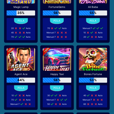
Magic Lamp
FortuneGems
Ali Baba
35%
56%
55%
20
Auto
70
Auto
Manual 7
40
Auto
Manual 7
10
Auto
70
Auto
Manual 7
20
Auto
Agent Ace
Happy Taxi
Bones Fortune
44%
58%
53%
10
Auto
30
Auto
40
Auto
70
Auto
Manual 7
Manual 7
Manual 7
50
Auto
60
Auto