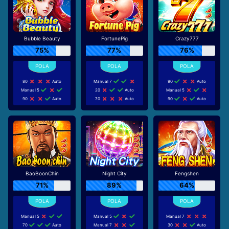
Bubble Beauty
FortunePig
Crazy777
75%
77%
76%
80
Auto
Manual 7
90
Auto
Manual 5
20
Auto
Manual 5
90
Auto
70
Auto
90
Auto
BaoBoonChin
Night City
Fengshen
71%
89%
64%
Manual 5
Manual 5
Manual 7
70
Auto
Manual 7
30
Auto