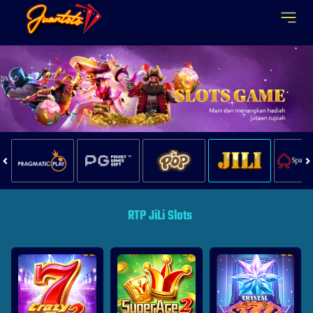
Juantoto
RTP JiLi Slots