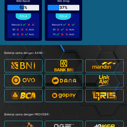
Wild Racer
Win Drop
52%
37%
Manual 3
Manual 9
90
Auto
40
Auto
30
Auto
70
Auto
Bekerja sama dengan BANK :
Bekerja sama dengan PROVIDER :