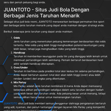
seru dan penuh peluang bagi anda.
JUANTOTO - Situs Judi Bola Dengan
Berbagai Jenis Taruhan Menarik
Sebagai situs judi bola resmi, JUANTOTO menawarkan berbagai permainan live sport
dan berbagai jenis taruhan menarik yang dapat anda mainkan dengan strategi anda.
Berikut beberapa jenis taruhan yang dapat anda mainkan:
Odds
Jenis taruhan yang menentukan peluang kemenangan berdasarkan nilai odds
tertentu. Nilai odds yang lebih tinggi menghasilkan potensi keuntungan yang
lebih besar, tetapi juga menghasilkan risiko yang lebih tinggi.
Handicap
Taruhan ini memberikan keunggulan pada tim yang dianggap lebih lemah untuk
membuat pertandingan lebih seimbang. Pemain bertaruh berdasarkan hasil
akhir setelah handicap diterapkan.
Over/Under
Taruhan ini berfokus pada prediksi total skor kedua tim selama pertandingan.
Anda dapat bertaruh apakah total skor akan lebih tinggi (over) atau lebih
rendah (under) dari angka yang ditentukan.
Mix Parlay
Mix Parlay adalah jenis taruhan kombinasi di mana Anda dapat memasang
beberapa pilihan pertandingan sekaligus dalam satu taruhan dengan hadiah
yang lebih besar dari taruhan anda. Ada peluang besar untuk menang, tetapi
semua pilihan harus benar untuk memenangkan taruhan.
JUANTOTO
situs judi bola memberi semua penggemar olahraga pengalaman bertaruh
yang adil, nyaman, dan penuh tantangan dengan layanan Mix Parlay yang kompetitif,
serta pasaran internasional yang terpercaya.