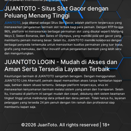
JUANTOTO - Situs Slot Gacor dengan
Peluang Menang Tinggi
JUANTOTO
, juga dikenal sebagai Situs Slot Gacor, adalah platform terpercaya yang
menawarkan pengalaman bermain slot terbaik bagi para pemain. Dengan RTP hingga
96%, platform ini menawarkan berbagai permainan slot yang disukai seperti Mahjong
Ways 2, Sweet Bonanza, dan Gates of Olympus, yang memiliki pola slot gacor yang
membantu pemain menang besar. Selain itu, JUANTOTO memiliki kolaborasi dengan
berbagai penyedia terkemuka untuk memastikan kualitas permainan yang luar biasa,
grafis yang memukau, dan fitur inovatif untuk pengalaman bermain yang lebih seru
dan menguntungkan.
JUANTOTO LOGIN - Mudah di Akses dan
Aman Serta Tersedia Layanan Terbaik
Keuntungan bermain di JUANTOTO sangatlah beragam. Dengan menggunakan
JUANTOTO Link Alternatif, pemain dapat memastikan akses tanpa hambatan kapan
saja, bahkan dalam situasi tertentu. Sebagai platform terpercaya, situs ini
menawarkan kenyamanan bermain melalui sistem yang aman dan transparan. Selain
itu, transaksi di platform ini sangat mudah dan cepat, didukung oleh sistem keamanan
tingkat tinggi untuk melindungi data pribadi dan dana pemain. Tidak hanya itu, layanan
pelanggan yang tersedia 24 jam penuh dengan tim ramah dan profesional siap
membantu kapan saja.
©2026 JuanToto. All rights reserved | 18+