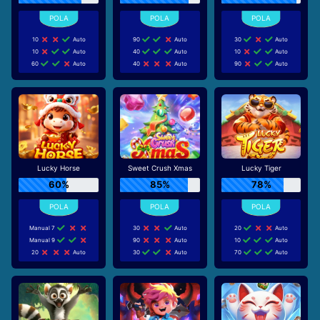
10
Auto
90
Auto
30
Auto
10
Auto
40
Auto
10
Auto
60
Auto
40
Auto
90
Auto
Lucky Horse
Sweet Crush Xmas
Lucky Tiger
60%
85%
78%
Manual 7
30
Auto
20
Auto
Manual 9
90
Auto
10
Auto
20
Auto
30
Auto
70
Auto