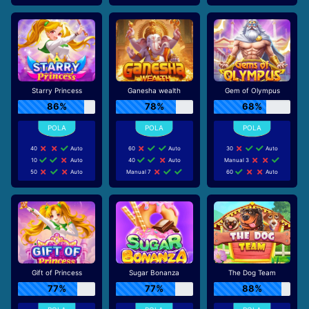
Starry Princess
Ganesha wealth
Gem of Olympus
86%
78%
68%
40
Auto
60
Auto
30
Auto
10
Auto
40
Auto
Manual 3
50
Auto
Manual 7
60
Auto
Gift of Princess
Sugar Bonanza
The Dog Team
77%
77%
88%