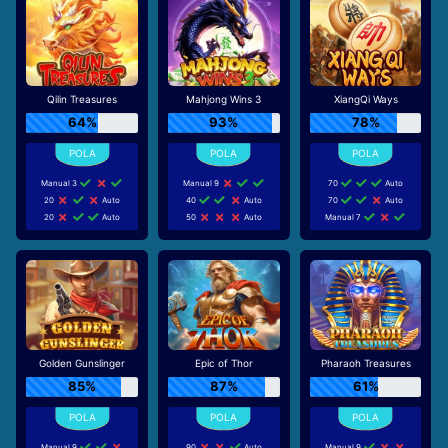
Qilin Treasures
Mahjong Wins 3
XiangQi Ways
64%
93%
78%
Manual 3
Manual 9
70
Auto
20
Auto
40
Auto
70
Auto
20
Auto
50
Auto
Manual 7
Golden Gunslinger
Epic of Thor
Pharaoh Treasures
85%
87%
61%
Manual 9
90
Auto
Manual 9