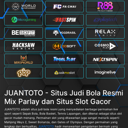
JUANTOTO - Situs Judi Bola Resmi
Mix Parlay dan Situs Slot Gacor
JUANTOTO adalah situs judi bola resmi yang menyediakan berbagai permainan live
sport seperti Sepak Bola, Bola Basket, Tennis Lapangan, dan dikenal sebagai situs slot
gacor mudah menang. Permainan slot yang ditawarkan juga sangat menarik seperti
Mahjong Ways 2, Sweet Bonanza, dan Gates of Olympus. Dengan permainan yang
lengkap dan berkualitas,
JUANTOTO
hadir menawarkan pengalaman bermain yang