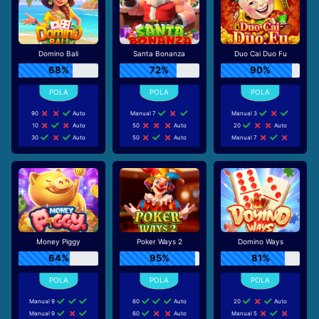
Domino Bali
Santa Bonanza
Duo Cai Duo Fu
68%
72%
90%
90
Auto
Manual 7
Manual 3
10
Auto
50
Auto
20
Auto
30
Auto
50
Auto
Manual 7
Money Piggy
Poker Ways 2
Domino Ways
64%
95%
81%
Manual 9
60
Auto
20
Auto
Manual 9
60
Auto
Manual 5