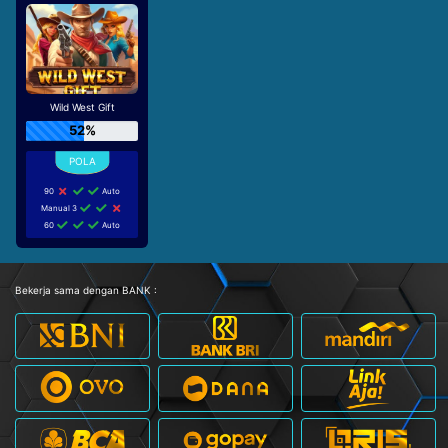
Wild West Gift
52%
90
Auto
Manual 3
60
Auto
Bekerja sama dengan BANK :