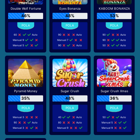
Double Wolf Fortune
Eyes Bonanza
KABOOM BONANZA
46%
48%
53%
60
Auto
90
Auto
90
Auto
Manual 9
Manual 7
90
Auto
Manual 5
90
Auto
50
Auto
Pyramid Money
Sugar Crush
Sugar Crush Xmas
35%
48%
36%
Manual 3
40
Auto
50
Auto
90
Auto
80
Auto
Manual 5
Manual 3
Manual 9
Manual 9