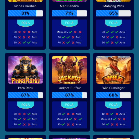
Riches Caishen
Mad Bandito
Mahjong Wins
81%
71%
65%
90
Auto
Manual 5
70
Auto
10
Auto
30
Auto
60
Auto
30
Auto
70
Auto
90
Auto
Phra Rahu
Jackpot Buffalo
Wild Gunslinger
87%
87%
68%
80
Auto
60
Auto
10
Auto
30
Auto
Manual 9
Manual 3
70
Auto
10
Auto
60
Auto