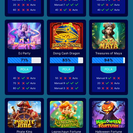
20
Auto
Manual 7
10
Auto
60
Auto
40
Auto
40
Auto
DJ Party
Dong Cash Dragon
Treasures of Maya
71%
85%
94%
40
Auto
50
Auto
Manual 9
70
Auto
Manual 9
20
Auto
80
Auto
Manual 3
50
Auto
Pirate King
Leprechaun Fortune
Halloween Fortune