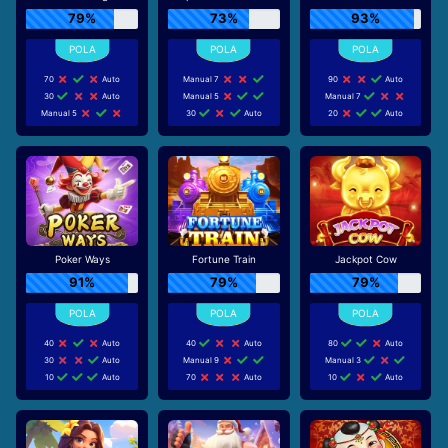
79%
73%
93%
70
Auto
Manual 7
90
Auto
30
Auto
Manual 5
Manual 7
Manual 5
30
Auto
20
Auto
Poker Ways
Fortune Train
Jackpot Cow
91%
79%
79%
40
Auto
40
Auto
80
Auto
30
Auto
Manual 9
Manual 3
10
Auto
70
Auto
10
Auto