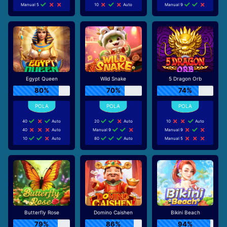
Manual 5
10
Auto
Manual 9
Egypt Queen
Wild Snake
5 Dragon Orb
80%
70%
74%
40
Auto
20
Auto
10
Auto
40
Auto
Manual 9
Manual 9
10
Auto
80
Auto
Manual 5
Butterfly Rose
Domino Caishen
Bikini Beach
79%
86%
94%