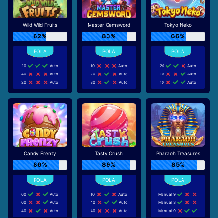
Wild Wild Fruits
Master Gemsword
Tokyo Neko
62%
83%
66%
10
Auto
10
Auto
20
Auto
40
Auto
20
Auto
10
Auto
20
Auto
80
Auto
10
Auto
Candy Frenzy
Tasty Crush
Pharaoh Treasures
86%
89%
85%
60
Auto
10
Auto
Manual 9
60
Auto
40
Auto
Manual 3
40
Auto
40
Auto
Manual 9