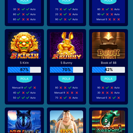
30
Auto
70
Auto
80
Auto
80
Auto
20
Auto
90
Auto
80
Auto
90
Auto
Manual 5
5 Kirin
5 Bunny
Book of 88
67%
70%
42%
Manual 9
80
Auto
90
Auto
40
Auto
Manual 9
30
Auto
50
Auto
70
Auto
Manual 5