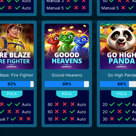
Auto
Manual 3
50
Au
Auto
Manual 5
Manual 5
Blaze: Fire Fighter
Goood Heavens
Go High Panda
92%
89%
66%
Auto
90
Auto
20
Au
Auto
60
Auto
20
Au
ual 7
10
Auto
30
Au