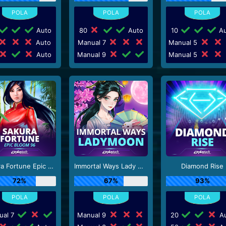
Auto
80
Auto
10
Au
Auto
Manual 7
Manual 5
Auto
Manual 9
Manual 5
Sakura Fortune Epic Bloom
Immortal Ways Lady Moon
Diamond Rise
72%
67%
93%
ual 7
Manual 9
20
Au