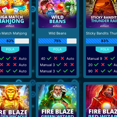
a Match Mahjong
Wild Beans
62%
75%
83%
Auto
40
Auto
Manual 9
Auto
Manual 3
20
Au
Auto
Manual 3
90
Au