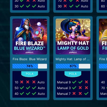
30
Auto
70
Auto
80
30
Auto
30
Auto
60
Fire Blaze: Blue Wizard
Mighty Hat: Lamp of Gold
Fire 
74%
67%
10
Auto
Manual 9
40
50
Auto
Manual 3
70
40
Auto
Manual 7
Man