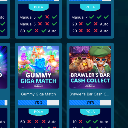
to
Manual 5
Manual 7
Manual 5
20
Auto
80
Auto
20
Auto
Gummy Giga Match
Brawler's Bar Cash Collect
70%
74%
to
60
Auto
10
Auto