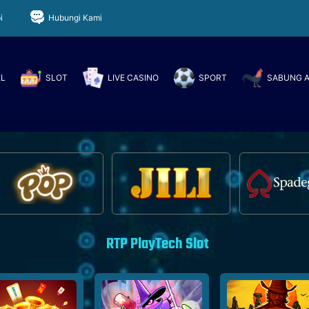
i
Hubungi Kami
EL
SLOT
LIVE CASINO
SPORT
SABUNG 
RTP PlayTech Slot