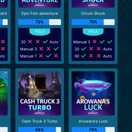
zard
Epic Fish adventure
Circuit Shock
72%
75%
20
Auto
Manual 3
Manual 3
20
Auto
to
Manual 7
90
Auto
Cash Truck 3 Turbo
Arowana's Luck
88%
79%