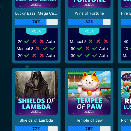
Lucky Bass: Mega Cash Collect
Wins of Fortune
74%
82%
20
Auto
Manual 3
40
Manual 3
90
Auto
10
20
Auto
30
Auto
Man
Shields of Lambda
Temple of paw
77%
75%