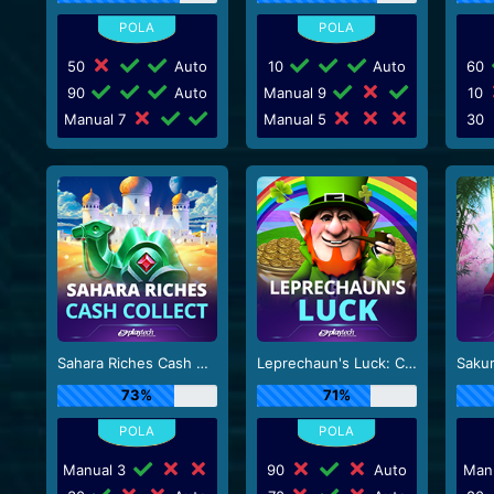
50
Auto
10
Auto
60
90
Auto
Manual 9
10
Manual 7
Manual 5
30
Sahara Riches Cash Collect
Leprechaun's Luck: Cash Collect
73%
71%
Manual 3
90
Auto
Man