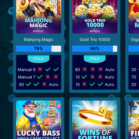
Mahjong Magic
Gold Trio 10000
Gig
79%
90%
Manual 9
80
Auto
30
Manual 7
10
Auto
70
90
Auto
10
Auto
20