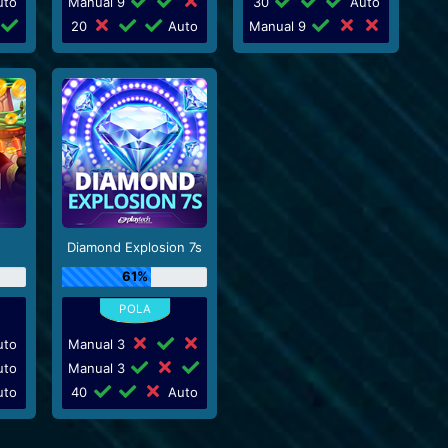
to
Manual 9
30
Auto
20
Auto
Manual 9
Diamond Explosion 7s
61%
to
Manual 3
to
Manual 3
to
40
Auto