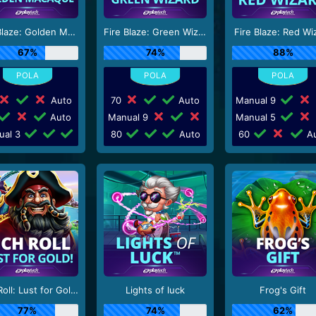
Fire Blaze: Golden Macaque
Fire Blaze: Green Wizard
Fire Blaze: Red Wi
67%
74%
88%
Auto
70
Auto
Manual 9
Auto
Manual 9
Manual 5
ual 3
80
Auto
60
Au
Rich Roll: Lust for Gold!
Lights of luck
Frog's Gift
77%
74%
62%