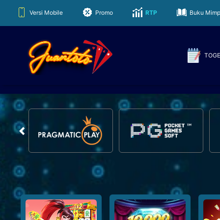
Juantoto
Versi Mobile
Promo
RTP
Buku Mimp
TOG