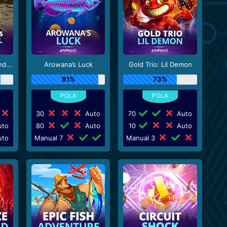
Sticky Bandits Thunder Rail
Arowana’s Luck
Gold Trio: Lil Demon
91%
73%
30
Auto
70
Auto
to
80
Auto
10
Auto
to
Manual 7
Manual 3