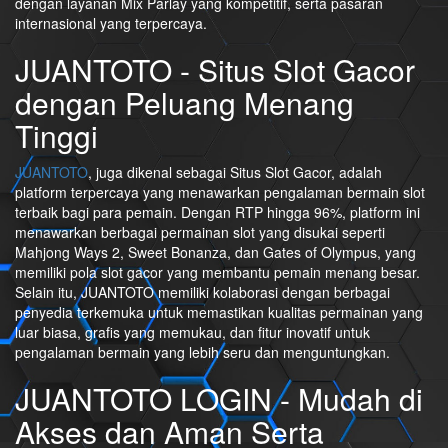
dengan layanan Mix Parlay yang kompetitif, serta pasaran
internasional yang terpercaya.
JUANTOTO - Situs Slot Gacor
dengan Peluang Menang
Tinggi
JUANTOTO
, juga dikenal sebagai Situs Slot Gacor, adalah
platform terpercaya yang menawarkan pengalaman bermain slot
terbaik bagi para pemain. Dengan RTP hingga 96%, platform ini
menawarkan berbagai permainan slot yang disukai seperti
Mahjong Ways 2, Sweet Bonanza, dan Gates of Olympus, yang
memiliki pola slot gacor yang membantu pemain menang besar.
Selain itu, JUANTOTO memiliki kolaborasi dengan berbagai
penyedia terkemuka untuk memastikan kualitas permainan yang
luar biasa, grafis yang memukau, dan fitur inovatif untuk
pengalaman bermain yang lebih seru dan menguntungkan.
JUANTOTO LOGIN - Mudah di
Akses dan Aman Serta