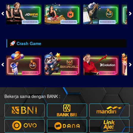
Crash Game
Bekerja sama dengan BANK :