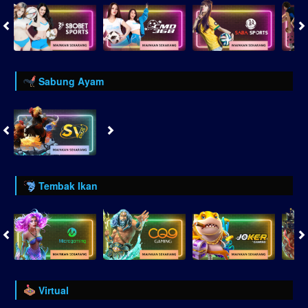
Sabung Ayam
Tembak Ikan
Virtual