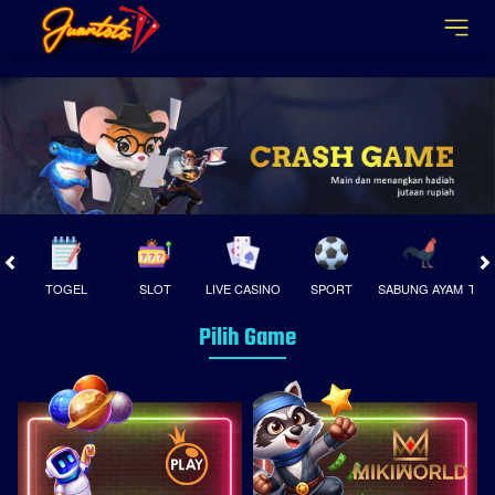
Juantoto
TOGEL
SLOT
LIVE CASINO
SPORT
SABUNG AYAM
TEM
Pilih Game