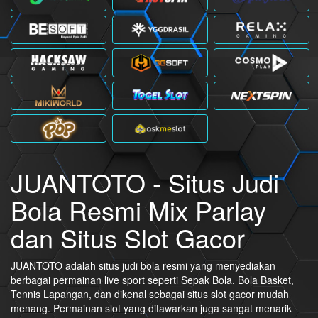
JUANTOTO - Situs Judi
Bola Resmi Mix Parlay
dan Situs Slot Gacor
JUANTOTO adalah situs judi bola resmi yang menyediakan
berbagai permainan live sport seperti Sepak Bola, Bola Basket,
Tennis Lapangan, dan dikenal sebagai situs slot gacor mudah
menang. Permainan slot yang ditawarkan juga sangat menarik