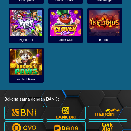
8-Bit Quest
Life and Death
Wishbringer
Fighter Pit
Clover Club
Infernus
Ancient Paws
Bekerja sama dengan BANK :