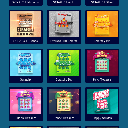
SCRATCH! Platinum
SCRATCH! Gold
SCRATCH! Silver
SCRATCH! Bronze
Express 200 Scratch
Scratchy Mini
Scratchy
Scratchy Big
King Treasure
Queen Treasure
Prince Treasure
Happy Scratch