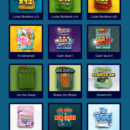
Lucky Numbers x12
Lucky Numbers x16
Lucky Numbers x20
It's bananas!
Cash Vault I
Cash Vault II
Cut the Grass
Shave the Beard
Scratch’em