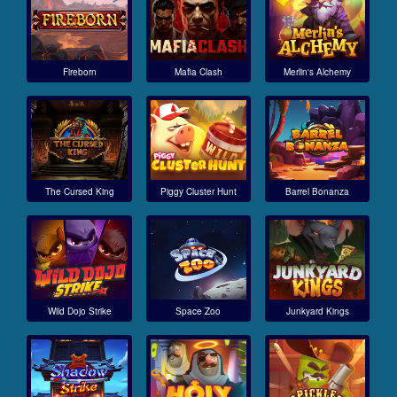
Fireborn
Mafia Clash
Merlin's Alchemy
The Cursed King
Piggy Cluster Hunt
Barrel Bonanza
Wild Dojo Strike
Space Zoo
Junkyard Kings