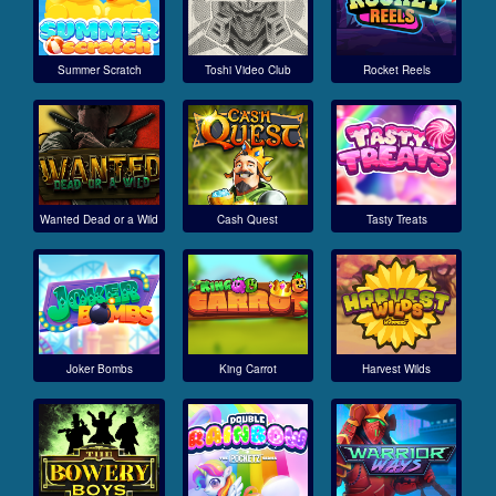
Summer Scratch
Toshi Video Club
Rocket Reels
Wanted Dead or a Wild
Cash Quest
Tasty Treats
Joker Bombs
King Carrot
Harvest Wilds