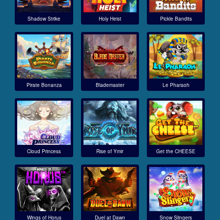
Shadow Strike
Holy Heist
Pickle Bandits
Pirate Bonanza
Blademaster
Le Pharaoh
Cloud Princess
Rise of Ymir
Get the CHEESE
Wings of Horus
Duel at Dawn
Snow Slingers