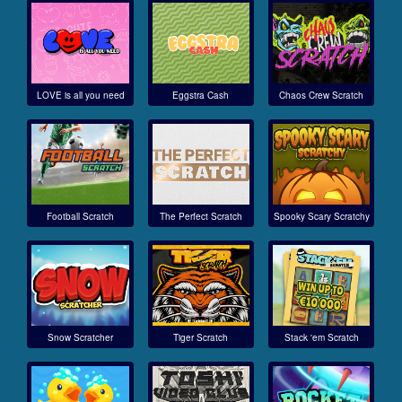
LOVE is all you need
Eggstra Cash
Chaos Crew Scratch
Football Scratch
The Perfect Scratch
Spooky Scary Scratchy
Snow Scratcher
Tiger Scratch
Stack 'em Scratch