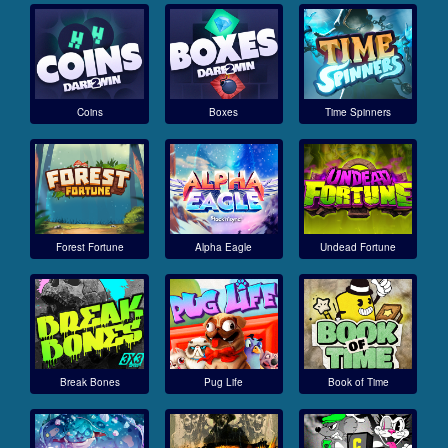
Coins
Boxes
Time Spinners
Forest Fortune
Alpha Eagle
Undead Fortune
Break Bones
Pug Life
Book of Time