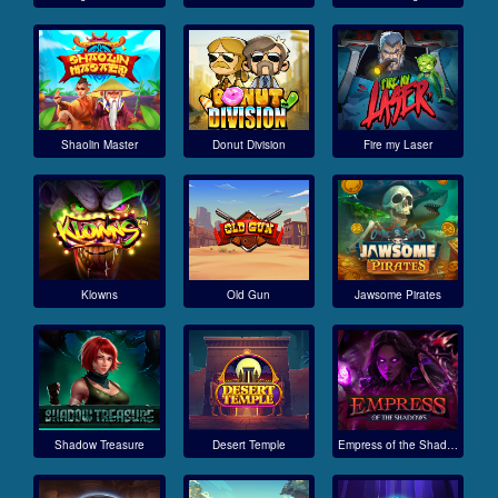
Shaolin Master
Donut Division
Fire my Laser
Klowns
Old Gun
Jawsome Pirates
Shadow Treasure
Desert Temple
Empress of the Shadows