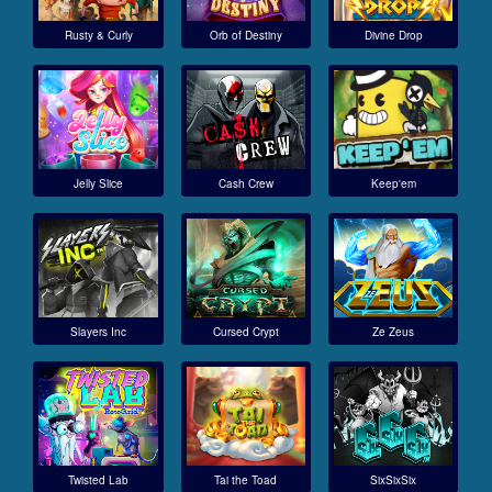
Rusty & Curly
Orb of Destiny
Divine Drop
Jelly Slice
Cash Crew
Keep'em
Slayers Inc
Cursed Crypt
Ze Zeus
Twisted Lab
Tai the Toad
SixSixSix