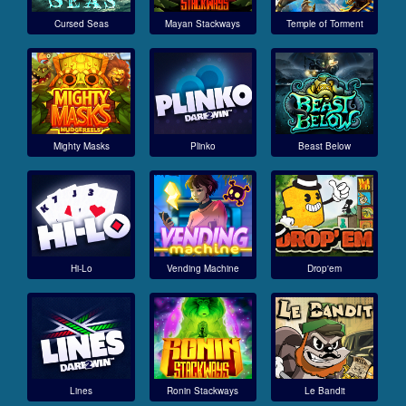
Cursed Seas
Mayan Stackways
Temple of Torment
Mighty Masks
Plinko
Beast Below
Hi-Lo
Vending Machine
Drop'em
Lines
Ronin Stackways
Le Bandit