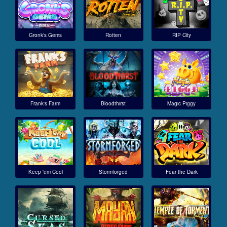
Gronk's Gems
Rotten
RIP City
Frank's Farm
Bloodthirst
Magic Piggy
Keep 'em Cool
Stormforged
Fear the Dark