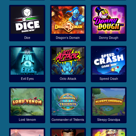
Dice
Dragon's Domain
Donny Dough
Evil Eyes
Octo Attack
Speed Crash
Lord Venom
Commander of Tridents
Sleepy Grandpa