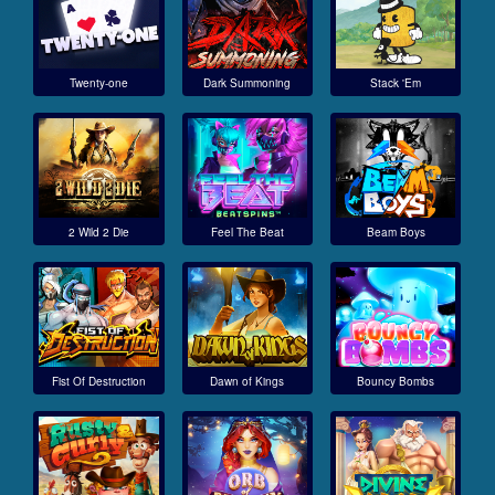
Twenty-one
Dark Summoning
Stack 'Em
2 Wild 2 Die
Feel The Beat
Beam Boys
Fist Of Destruction
Dawn of Kings
Bouncy Bombs