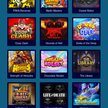
FRKN Bananas
Marlin Masters
Crystal Robot
Coop Clash
Hounds of Hell
Dorks of the Deep
Strength of Hercules
Chocolate Rocket
The Library