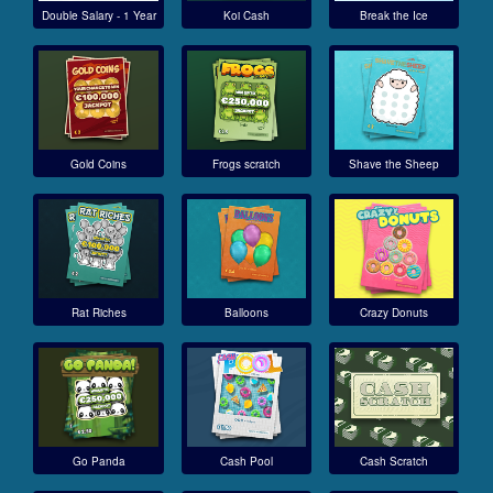
Double Salary - 1 Year
Koi Cash
Break the Ice
Gold Coins
Frogs scratch
Shave the Sheep
Rat Riches
Balloons
Crazy Donuts
Go Panda
Cash Pool
Cash Scratch