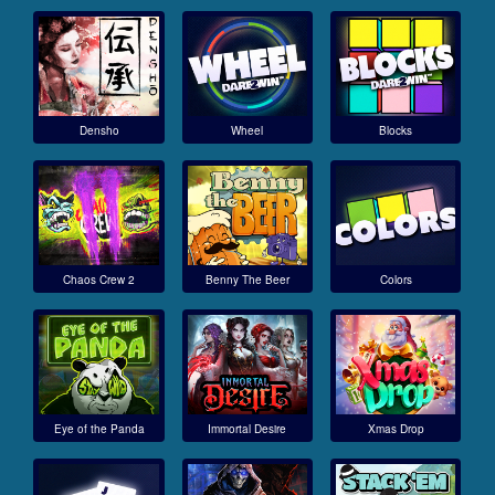
Densho
Wheel
Blocks
Chaos Crew 2
Benny The Beer
Colors
Eye of the Panda
Immortal Desire
Xmas Drop