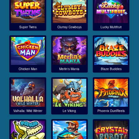
Super Twins
Clumsy Cowboys
Lucky Multifruit
Chicken Man
Merlin's Mania
Blaze Buddies
Valhalla: Wild Winter
Le Viking
Phoenix DuelReels