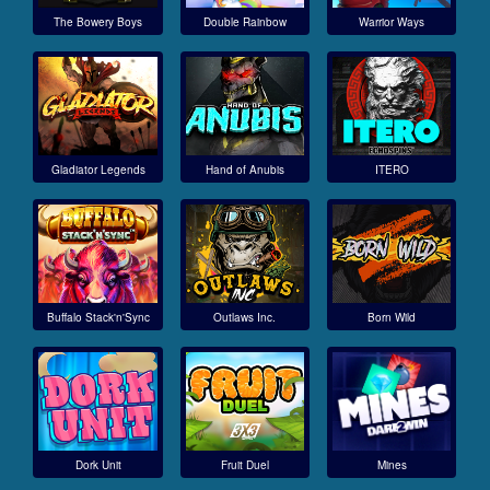
The Bowery Boys
Double Rainbow
Warrior Ways
Gladiator Legends
Hand of Anubis
ITERO
Buffalo Stack'n'Sync
Outlaws Inc.
Born Wild
Dork Unit
Fruit Duel
Mines